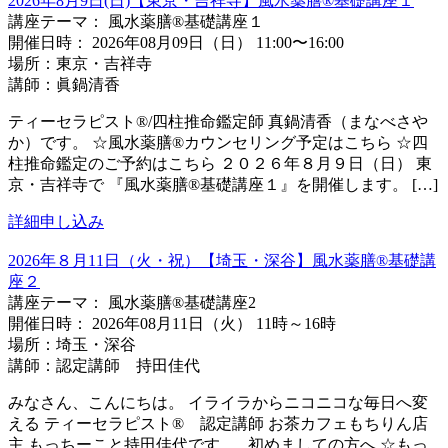
2026年8月9日(日)【東京・吉祥寺】風水薬膳®︎基礎講座１
講座テーマ： 風水薬膳®︎基礎講座１
開催日時： 2026年08月09日（日） 11:00〜16:00
場所：東京・吉祥寺
講師：眞鍋清香
ティーセラピスト®/四柱推命鑑定師 真鍋清香（まなべさや
か）です。 ☆風水薬膳®カウンセリング予定はこちら ☆四
柱推命鑑定のご予約はこちら ２０２６年８月９日（日） 東
京・吉祥寺で 『風水薬膳®基礎講座１』を開催します。 […]
詳細
申し込み
2026年８月11日（火・祝）【埼玉・深谷】風水薬膳®基礎講
座２
講座テーマ： 風水薬膳®基礎講座2
開催日時： 2026年08月11日（火） 11時～16時
場所：埼玉・深谷
講師：認定講師 持田佳代
みなさん、こんにちは。 イライラからニコニコな毎日へ変
える ティーセラピスト® 認定講師 お茶カフェもちりん店
主 もっちーこと持田佳代です。 初めましての方へ ☆もっ