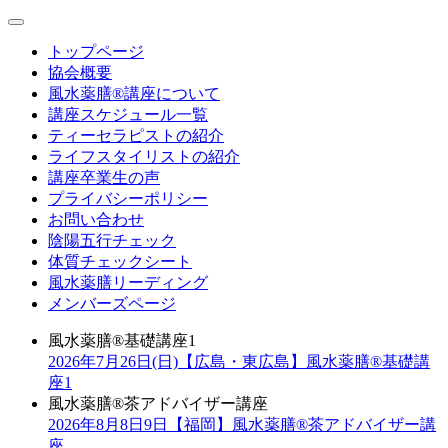
toggle
navigation
トップページ
協会概要
風水薬膳®講座について
講座スケジュール一覧
ティーセラピストの紹介
ライフスタイリストの紹介
講座卒業生の声
プライバシーポリシー
お問い合わせ
陰陽五行チェック
体質チェックシート
風水薬膳リーディング
メンバーズページ
風水薬膳®️基礎講座1
2026年7月26日(日)【広島・東広島】風水薬膳®️基礎講
座1
風水薬膳®︎茶アドバイザー講座
2026年8月8日9日【福岡】風水薬膳®︎茶アドバイザー講
座