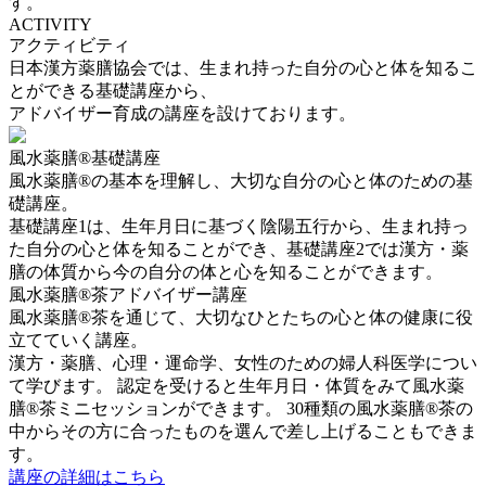
す。
ACTIVITY
アクティビティ
日本漢方薬膳協会では、生まれ持った自分の心と体を知るこ
とができる基礎講座から、
アドバイザー育成の講座を設けております。
風水薬膳®基礎講座
風水薬膳®の基本を理解し、大切な自分の心と体のための基
礎講座。
基礎講座1は、生年月日に基づく陰陽五行から、生まれ持っ
た自分の心と体を知ることができ、基礎講座2では漢方・薬
膳の体質から今の自分の体と心を知ることができます。
風水薬膳®茶アドバイザー講座
風水薬膳®茶を通じて、大切なひとたちの心と体の健康に役
立てていく講座。
漢方・薬膳、心理・運命学、女性のための婦人科医学につい
て学びます。 認定を受けると生年月日・体質をみて風水薬
膳®茶ミニセッションができます。 30種類の風水薬膳®茶の
中からその方に合ったものを選んで差し上げることもできま
す。
講座の詳細はこちら