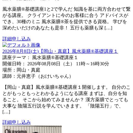
風水薬膳®︎基礎講座1と2で学んだ 知識を基に両方合わせて繋
がる講座。 クライアントに今のお客様に合う アドバイスが
でき、30種のミニ 風水薬膳®️茶を提供できる資格。 学びを
深めたいだけのあなたも是非！ 五行も薬膳も深 […]
詳細
申し込み
2026年8月8日(土)【岡山・真庭】風水薬膳®基礎講座１
講座テーマ： 風水薬膳®基礎講座１
開催日時： 2026年08月08日（土） 11時～16時30分
場所：岡山・真庭
講師：元井恵子（おけいちゃん）
【岡山・真庭】風水薬膳®基礎講座１開催します。 自分のこ
とがもっともっとわかるようになる講座 まずは、自分を知
ること。 そこから始めてみませんか？ 漢方薬膳でとっても
大事な 陰陽五行説を学んでいきます。 「陰陽五行」で、
[…]
詳細
申し込み