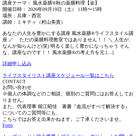
講座テーマ： 風水薬膳®︎秋の薬膳料理【金】
開催日時： 2026年09月19日（土） 11時〜15時
場所：兵庫・西宮
講師：ミキティ（村山美貴）
あなたの人生を豊かにする講座 風水薬膳®ライフスタイル講
座 ／ ただの薬膳料理教室ではありません！！ ＼ 人生が、
なんか知らんけど(笑) 明るく楽しく豊かになっちゃう そん
な、講座なのです！！ 風水薬膳®︎の考え方を元 […]
詳細
申し込み
ライフスタイリスト講座スケジュール一覧はこちら
CONTACT
お問い合わせ
※個人の体調などのご相談、個別のご質問にはお答えしてお
りません。
また、代表理事 堀江昭佳 著書『血流がすべて解決する』
についてのご質問等にも、
こちらではお答え出来かねます。ご了承くださいませ。
Form