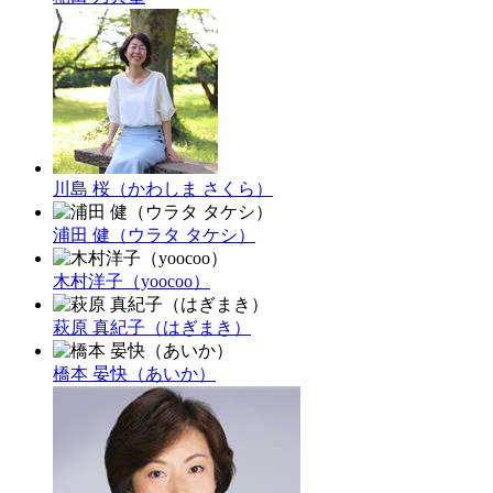
川島 桜（かわしま さくら）
浦田 健（ウラタ タケシ）
木村洋子（yoocoo）
萩原 真紀子（はぎまき）
橋本 晏快（あいか）