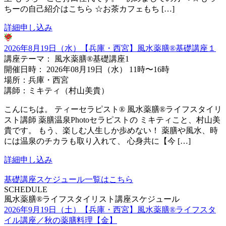
ちーの自己紹介はこちら ☆お茶カフェもち […]
詳細
申し込み
2026年8月19日（水）【兵庫・西宮】風水薬膳®︎基礎講座１
講座テーマ： 風水薬膳®基礎講座1
開催日時： 2026年08月19日（水） 11時〜16時
場所：兵庫・西宮
講師：ミキティ（村山美貴）
こんにちは。 ティーセラピスト® 風水薬膳®ライフスタイリ
スト講師 薬膳温泉Photoセラピストの ミキティこと、村山美
貴です。 もう、楽しむ人生しか歩めない！ 薬膳や風水、時
には温泉のチカラも取り入れて、 心身共に【今 […]
詳細
申し込み
基礎講座スケジュール一覧はこちら
SCHEDULE
風水薬膳®ライフスタイリスト講座スケジュール
2026年9月19日（土）【兵庫・西宮】風水薬膳®︎ライフスタ
イル講座／秋の薬膳料理【金】