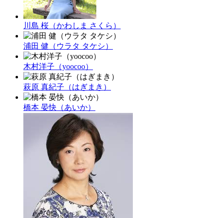
川島 桜（かわしま さくら）
浦田 健（ウラタ タケシ）
木村洋子（yoocoo）
萩原 真紀子（はぎまき）
橋本 晏快（あいか）