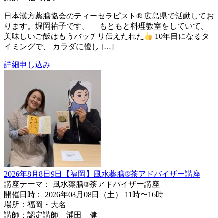
日本漢方薬膳協会のティーセラピスト® 広島県で活動してお
ります。堀岡祐子です。 もともと料理教室をしていて、
美味しいご飯はもうバッチリ伝えたれた
10年目になるタ
イミングで、 カラダに優し […]
詳細
申し込み
2026年8月8日9日【福岡】風水薬膳®︎茶アドバイザー講座
講座テーマ： 風水薬膳®︎茶アドバイザー講座
開催日時： 2026年08月08日（土） 11時〜16時
場所：福岡・大名
講師：認定講師 浦田 健