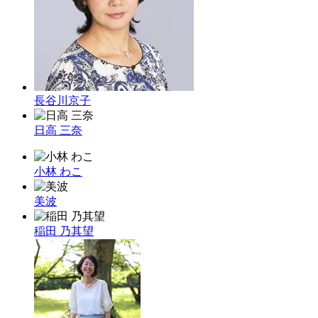
長谷川京子
日高 三奈
小林 わこ
美波
稲田 乃其望