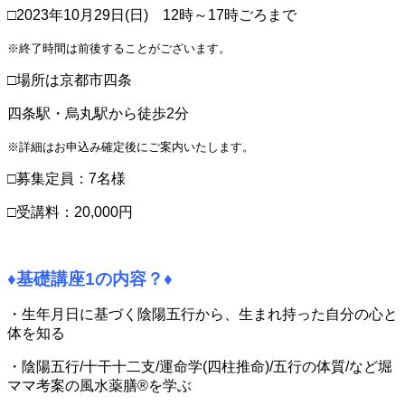
□2023年10月29日(日) 12時～17時ごろまで
※終了時間は前後することがございます。
□場所は京都市四条
四条駅・烏丸駅から徒歩2分
※詳細はお申込み確定後にご案内いたします。
□募集定員：7名様
□受講料：20,000円
♦基礎講座1の内容？♦
・生年月日に基づく陰陽五行から、生まれ持った自分の心と
体を知る
・陰陽五行/十干十二支/運命学(四柱推命)/五行の体質/など堀
ママ考案の
風水薬膳®を学ぶ