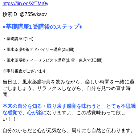
https://lin.ee/XtTMr9y
検索ID @755wksov
♦
基礎講座1受講後のステップ
♦
・基礎講座2(1日)
・風水薬膳®茶アドバイザー講座(2日間)
・風水薬膳®ティーセラピスト講座(出雲・東京で3日間)
※事前審査がございます
当日は、
風水薬膳®茶を飲みながら
、楽しい時間を一緒に過
ごしましょう。リラックスしながら、自分を見つめ直す時
間。
本来の自分を知る・取り戻す感覚を味わうと
、
とても不思議
な感覚で、心が楽に
なりますよ。この感覚味わって欲し
い！！
自分のからだと心が元気なら、周りにも自然と伝わります。