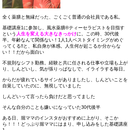
全く薬膳と無縁だった、ごくごく普通の会社員である私。
基礎講座1に参加し、風水薬膳®ティーセラピストを目指す
という
人生を変える大きなきっかけ
に。この時、30代後
半。年齢なんて関係ない！1人1人ベストタイミングがめぐ
ってくる!!と、私自身が体感。人生何が起こるか分からな
い！！だから面白い
不規則なシフト勤務。
経験と共に任される仕事や立場も上が
り、
しんどいし、気が張りっぱなしで、イライラする毎日。
からだが疲れているサインがありましたし、
しんどいことを
自覚していたのに、無視していました
しんどいって言ったら負けだと思ってました
そんな自分のことも嫌いになっていた30代後半
ある日、堀ママのインスタがおすすめに上がり、
そこか
ら！！！どっぷり堀ママにはまり、申し込みをした基礎講座