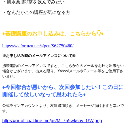
・風水薬膳®茶を飲んでみたい
・なんだかこの講座が気になる方
♦
基礎講座のお申し込みは、こちらから👇
♦
https://ws.formzu.net/sfgen/S62750460/
※お申し込み時のメールアドレスについて✉
携帯電話のメールアドレスですと、こちらからのメールをお届け出来ない
場合がございます。
出来る限り、Yahoo!メールやGメール等をご使用下さ
いませ。
♦
今回都合が悪いから、次回参加したい！
この日に
開催して欲しいなって思われたら
♦
公式ラインアカウントより、友達追加頂き、メッセージ頂けますと幸いで
す。
https://qr-official.line.me/gs/M_755wksov_GW.png