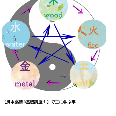
【風水薬膳®基礎講座１】で主に学ぶ事