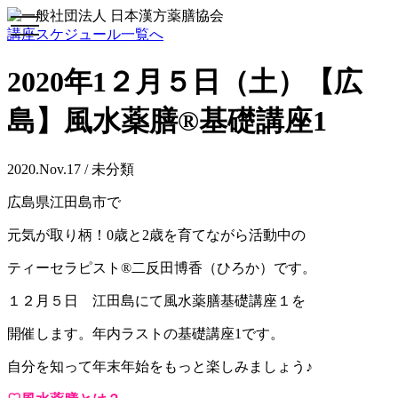
toggle
講座スケジュール一覧へ
navigation
2020年1２月５日（土）【広
島】風水薬膳®︎基礎講座1
2020.Nov.17 / 未分類
広島県江田島市で
元気が取り柄！0歳と2歳を育てながら活動中の
ティーセラピスト®︎二反田博香（ひろか）です。
１２月５日 江田島にて風水薬膳基礎講座１を
開催します。年内ラストの基礎講座1です。
自分を知って年末年始をもっと楽しみましょう♪