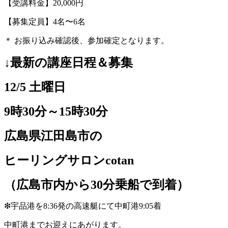
【受講料金】20,000円
【募集定員】4名〜6名
＊ お振り込み確認後、参加確定となります。
↓最新の講座日程＆募集
12/5 土曜日
9時30分～15時30分
広島県江田島市の
ヒーリングサロンcotan
（広島市内から30分乗船で到着）
❇︎宇品港を8:36発の高速艇にて中町港9:05着
中町港までお迎えにあがります。