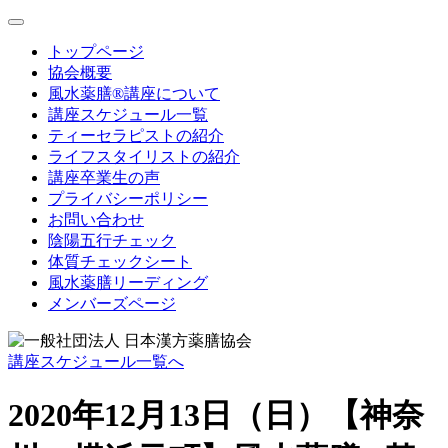
toggle
navigation
トップページ
協会概要
風水薬膳®講座について
講座スケジュール一覧
ティーセラピストの紹介
ライフスタイリストの紹介
講座卒業生の声
プライバシーポリシー
お問い合わせ
陰陽五行チェック
体質チェックシート
風水薬膳リーディング
メンバーズページ
講座スケジュール一覧へ
2020年12月13日（日）【神奈