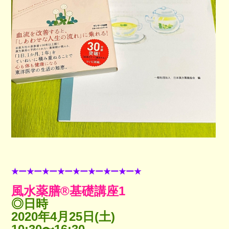
★ー★ー★ー★ー★ー★ー★ー★ー★
風水薬膳®︎基礎講座1
◎日時
2020年4月25日(土)