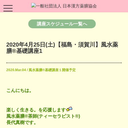
toggle
navigation
講座スケジュール一覧へ
2020年4月25日(土)【福島・須賀川】風水薬
膳®︎基礎講座1
2020.Mar.04 / 風水薬膳®基礎講座１開催予定
こんにちは。
楽しく生きる。を応援します
風水薬膳®︎茶師(ティーセラピスト®︎)
長代真樹です。