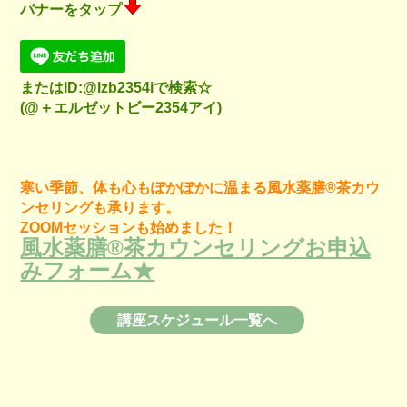
バナーをタップ
またはID:@lzb2354iで検索☆
(@＋エルゼットビー2354アイ)
寒い季節、体も心もぽかぽかに温まる風水薬膳®︎茶カウ
ンセリングも承ります。
ZOOMセッションも始めました！
風水薬膳®︎茶カウンセリングお申込
みフォーム★
講座スケジュール一覧へ