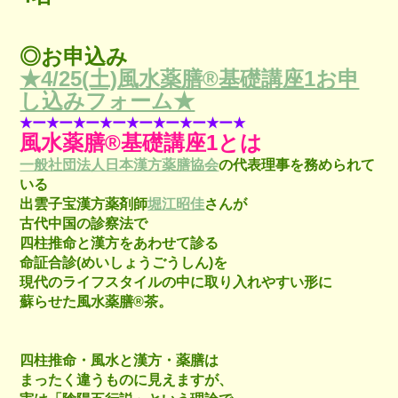
◎お申込み
★4/25(土)風水薬膳®︎基礎講座1お申
し込みフォーム★
★ー★ー★ー★ー★ー★ー★ー★ー★
風水薬膳®︎基礎講座1とは
一般社団法人日本漢方薬膳協会
の代表理事を務められて
いる
出雲子宝漢方薬剤師
堀江昭佳
さんが
古代中国の診察法で
四柱推命と漢方をあわせて診る
命証合診(めいしょうごうしん)を
現代のライフスタイルの中に取り入れやすい形に
蘇らせた風水薬膳®︎茶。
四柱推命・風水と漢方・薬膳は
まったく違うものに見えますが、