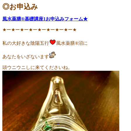
◎お申込み
風水薬膳®︎基礎講座1お申込みフォーム★
★
ー
★
ー
★
ー
★
ー
★
ー
★
ー
★
ー
★
ー
★
私の大好きな陰陽五行
風水薬膳®︎沼に
あなたをいざないます
頭ウニウニしに来てくださいね。