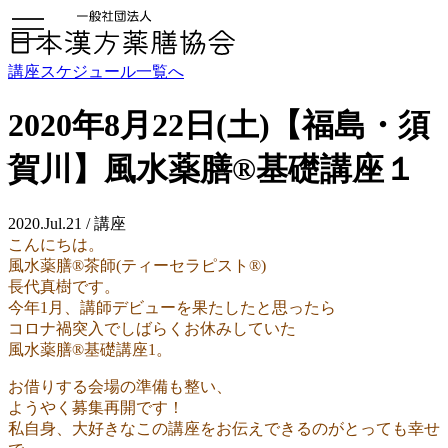
toggle
navigation
講座スケジュール一覧へ
2020年8月22日(土)【福島・須
賀川】風水薬膳®基礎講座１
2020.Jul.21 / 講座
こんにちは。
風水薬膳®︎茶師(ティーセラピスト®︎)
長代真樹です。
今年1月、講師デビューを果たしたと思ったら
コロナ禍突入でしばらくお休みしていた
風水薬膳®︎基礎講座1。
お借りする会場の準備も整い、
ようやく募集再開です！
私自身、大好きなこの講座をお伝えできるのがとっても幸せ