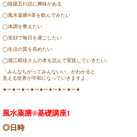
◯陰陽五行説に興味がある
◯風水薬膳
®︎
茶を飲んでみたい
◯体調を整えたい
◯笑顔で毎日を過ごしたい
◯生活の質を高めたい
◯堀江昭佳さんの本を読んで実践していきたい。
「みんなちがってみんないい」がわかると
見える世界が平和になっていきますよ。
★
ー
★
ー
★
ー
★
ー
★
ー
★
ー
★
ー
★
ー
★
風水薬膳
®︎
基礎講座
1
◎日時