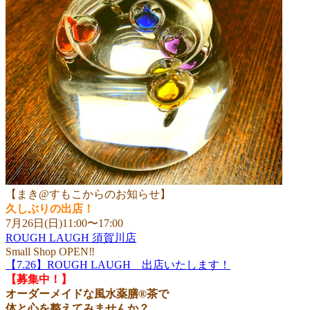
【まき@すもこからのお知らせ】
久しぶりの出店！
7月26日(日)11:00〜17:00
ROUGH LAUGH 須賀川店
Small Shop OPEN‼︎
【7.26】ROUGH LAUGH 出店いたします！
【募集中！】
オーダーメイドな風水薬膳®︎茶で
体と心を整えてみませんか？