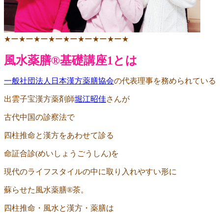
★
ー
★
ー
★
ー
★
ー
★
ー
★
ー
★
ー
★
ー
★
風水薬膳
®︎
基礎講座
1
とは
一般社団法人日本漢方薬膳協会
の代表理事を務められている
出雲子宝漢方薬剤師
堀江昭佳
さんが
古代中国の診察法で
四柱推命と漢方をあわせて診る
命証合診
(
めいしょうごうしん
)
を
現代のライフスタイルの中に取り入れやすい形に
蘇らせた風水薬膳
®︎
茶。
四柱推命・風水と漢方・薬膳は