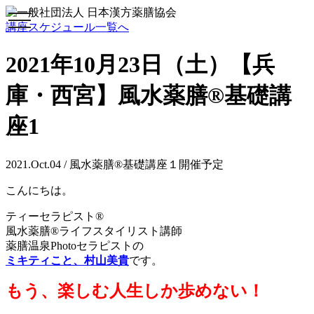
toggle
講座スケジュール一覧へ
navigation
2021年10月23日（土）【兵
庫・西宮】風水薬膳®基礎講
座1
2021.Oct.04 / 風水薬膳®基礎講座１開催予定
こんにちは。
ティーセラピスト®
風水薬膳®ライフスタイリスト講師
薬膳温泉Photoセラピストの
ミキティこと、村山美貴
です。
もう、楽しむ人生しか歩めない！