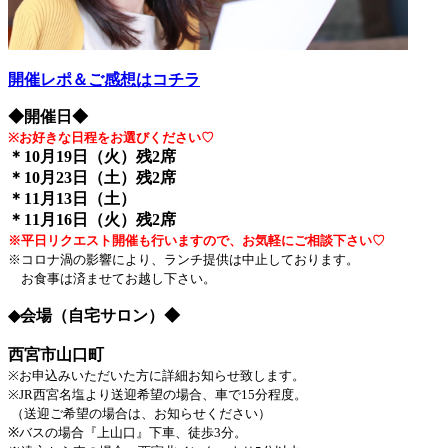
開催レポ＆ご感想はコチラ
◆開催日◆
※お好きな日程をお選びください♡
＊10月19日（火）残2席
＊10月23日（土）残2席
＊11月13日（土）
＊11月16日（火）残2席
※平日リクエスト開催も行いますので、お気軽にご相談下さい♡
※コロナ渦の影響により、ランチ提供は中止しております。
お食事は済ませてお越し下さい。
◆会場（自宅サロン）◆
西宮市山口町
※お申込みいただいた方に詳細お知らせ致します。
※JR西宮名塩より送迎希望の場合、車で15分程度。
（送迎ご希望の場合は、お知らせください）
※バスの場合『上山口』下車、徒歩3分。