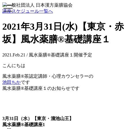
toggle
講座スケジュール一覧へ
navigation
2021年3月31日(水)【東京・赤
坂】風水薬膳®︎基礎講座１
2021.Feb.21 / 風水薬膳®基礎講座１開催予定
こんにちは
風水薬膳®茶認定講師・心理カウンセラーの
池田ちか
です
風水薬膳®︎基礎講座１のお知らせです
3月31日（水）【東京・溜池山王】
風水薬膳®基礎講座1