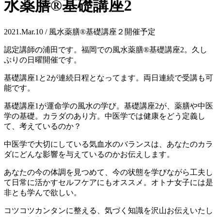
水薬膳®︎基礎講座2
2021.Mar.10 / 風水薬膳®基礎講座２開催予定
認定講師の浦田です。
福岡での風水薬膳
®︎
基礎講座
2。
久し
ぶりの日曜開催です。
基礎講座
1
と
2
が連続日程となってます。
両日連続で受講も可
能です。
基礎講座
1
が運命学の風水の学び。
基礎講座
2
が、薬膳や中医
学の基礎。
カラダのあり方。中医学では健康を
どう定義し
て、考えているのか？
中医学で大切にしている気血水のバランス
は、あなたのカラ
ダにどんな影響を
与えているのかお伝えします。
あなたの今の体調を見つめて、
今の状態を学びながら工夫し
て
日常に活かすセルフケアにもオススメ。
オトナ女子には是
非とも学んで欲しい。
コツコツカンタンに整える、気づく
知識を沢山お伝えいたし