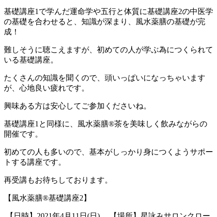
基礎講座
1
で学んだ運命学や五行と体質に
基礎講座
2
の中医学
の基礎を合わせると、
知識が深まり、風水薬膳の基礎が完
成！
難しそうに聴こえますが、初めての人が
学ぶ為につくられて
いる基礎講座。
たくさんの知識を聞くので、頭いっぱい
になっちゃいます
が、心地良い疲れです。
興味ある方は安心してご参加くださいね。
基礎講座
1
と同様に、風水薬膳
®︎
茶を
美味しく飲みながらの
開催です。
初めての人も多いので、基本がしっかり
身につくようサポー
トする講座です。
再受講もお待ちしております。
【風水薬膳
®
基礎講座
2
】
【日時】
2021
年
4
月
11
日
(
日
)
【場所】星詠みサロンクロー