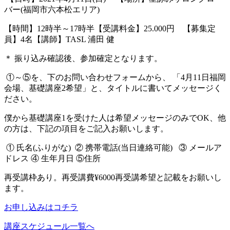
バー
(
福岡市六本松エリア
)
【時間】
12
時半～
17
時半【受講料金】
25.000
円
【募集定
員】
4
名【講師】
TASL
浦田
健
＊
振り込み確認後、参加確定となります。
①～⑤を、下のお問い合わせフォームから、
「
4
月
11
日福岡
会場、基礎講座
2
希望」と、
タイトルに書いてメッセージく
ださい。
僕から基礎講座
1
を受けた人は希望
メッセージのみで
OK
、他
の方は、
下記の項目をご記入お願いします。
①
氏名
(
ふりがな
)
②
携帯電話
(
当日連絡可能
)
③
メールア
ドレス
④
生年月日
⑤住所
再受講枠あり。再受講費
¥6000
再受講希望と記載をお願いし
ます。
お申し込みはコチラ
講座スケジュール一覧へ