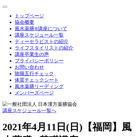
toggle
navigation
トップページ
協会概要
風水薬膳®講座について
講座スケジュール一覧
ティーセラピストの紹介
ライフスタイリストの紹介
講座卒業生の声
プライバシーポリシー
お問い合わせ
陰陽五行チェック
体質チェックシート
風水薬膳リーディング
メンバーズページ
講座スケジュール一覧へ
2021年4月11日(日)【福岡】風