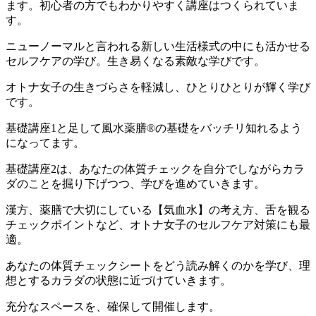
ます。
初心者の方でもわかりやすく
講座はつくられていま
す。
ニューノーマルと言われる
新しい生活様式の中にも活かせる
セルフケアの学び。
生き易くなる素敵な学びです。
オトナ女子の生きづらさを軽減し、
ひとりひとりが輝く学び
です。
基礎講座
1
と足して風水薬膳
®︎
の
基礎をバッチリ知れるよう
になってます。
基礎講座
2
は、あなたの体質チェックを
自分でしながらカラ
ダのことを
掘り下げつつ、学びを進めていきます。
漢方、薬膳で大切にしている【気血水】の
考え方、舌を観る
チェックポイントなど、
オトナ女子のセルフケア対策にも最
適。
あなたの体質チェックシートをどう
読み解くのかを学び、理
想とする
カラダの状態に近づけていきます。
充分なスペースを、確保して開催します。