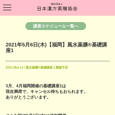
toggle
navigation
講座スケジュール一覧へ
2021年5月6日(木)【福岡】風水薬膳®︎基礎講
座1
2021.Mar.13 / 風水薬膳®基礎講座１開催予定
3月、4月福岡開催の基礎講座1は
現在満席で、キャンセル待ちもおられます。
ありがとうございます。