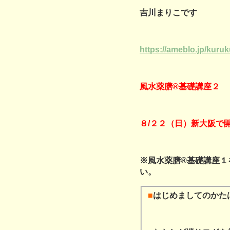
吉川まりこです
https://ameblo.jp/kuru
風水薬膳®基礎講座２
８/２２（日）新大阪
で
※風水薬膳®基礎講座１
い。
■
はじめましてのかた