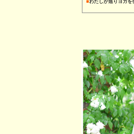
■
わたしが巡りヨガを