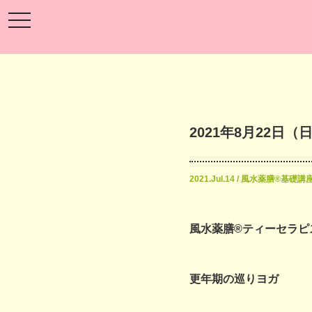
toggle
navigation
2021年8月22日
2021.Jul.14 / 風水薬膳®基
風水薬膳®ティーセラピ
更年期の巡りヨガ