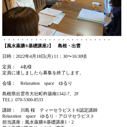
・・・・・・・・・・・・・・・・・・・・・・・・
【風水薬膳®基礎講座2】 島根・出雲
日時：2022年4月18日(月) 11：30〜16:30頃
定員： 4名様
定員に達しましたら募集を終了します。
会場： Relaxation space ゆるり
島根県出雲市大社町杵築南1342-7、2F
TEL）070-5300-8533
講師： 川島 桜 ティーセラピスト®認定講師
Relaxstion space ゆるり・アロマセラピスト
担当講座：風水薬膳®基礎講座1・2