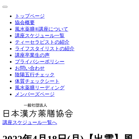
toggle
navigation
トップページ
協会概要
風水薬膳®講座について
講座スケジュール一覧
ティーセラピストの紹介
ライフスタイリストの紹介
講座卒業生の声
プライバシーポリシー
お問い合わせ
陰陽五行チェック
体質チェックシート
風水薬膳リーディング
メンバーズページ
講座スケジュール一覧へ