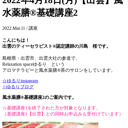
2022年4月18日(月)【出雲】風
水薬膳®基礎講座2
2022.Mar.11 / 講座
こんにちは！
出雲のティーセラピスト®認定講師の川島 桜です。
島根県・出雲市、出雲大社の参道で、
Relaxation spaceゆるり という
アロマテラピーと風水薬膳®茶のサロンをしています。
☆ゆるりinstagram
☆ゆるりブログ
風水薬膳®基礎講座2のご案内です。
☆基礎講座1を終了された方が対象となります。
（基礎講座1【出雲】との同時お申込みも受付けています）