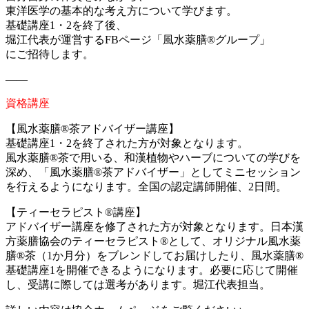
東洋医学の基本的な考え方について学びます。
基礎講座1・2を終了後、
堀江代表が運営するFBページ「風水薬膳®グループ」
にご招待します。
——
資格講座
【風水薬膳®茶アドバイザー講座】
基礎講座1・2を終了された方が対象となります。
風水薬膳®︎茶で用いる、和漢植物やハーブについての学びを
深め、「風水薬膳®茶アドバイザー」としてミニセッション
を行えるようになります。全国の認定講師開催、2日間。
【ティーセラピスト®講座】
アドバイザー講座を修了された方が対象となります。日本漢
方薬膳協会のティーセラピスト®︎として、オリジナル風水薬
膳®︎茶（1か月分）をブレンドしてお届けしたり、風水薬膳®
基礎講座1を開催できるようになります。必要に応じて開催
し、受講に際しては選考があります。堀江代表担当。