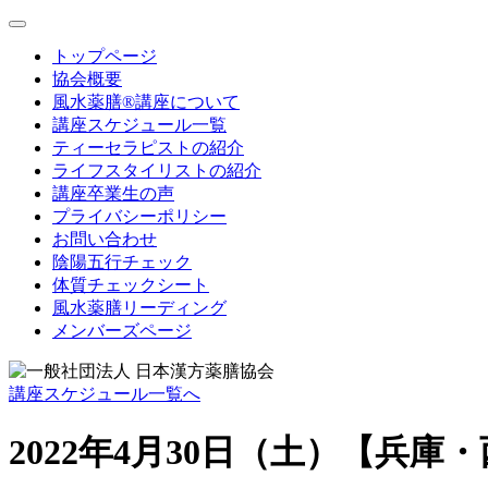
toggle
navigation
トップページ
協会概要
風水薬膳®講座について
講座スケジュール一覧
ティーセラピストの紹介
ライフスタイリストの紹介
講座卒業生の声
プライバシーポリシー
お問い合わせ
陰陽五行チェック
体質チェックシート
風水薬膳リーディング
メンバーズページ
講座スケジュール一覧へ
2022年4月30日（土）【兵庫