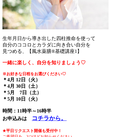
生年月日から導き出した四柱推命を使って
自分のココロとカラダに向き合い自分を
見つめる、【風水薬膳®︎基礎講座1】
一緒に楽しく、自分を知りましょう♡
※お好きな日程をお選びください♡
＊4月 12日（火）
＊4月 30日（土）
＊5月 7日（土）
＊5月 10日（火）
時間：11時半～16時半
コチラから。
お申込みは
★平日リクエスト開催も受付中！
ご希望日を、3つほどお知らせください。