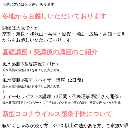
※感じ方には個人差があります
各地からお越しいただいております
開催は大阪ですが
京都・奈良・和歌山・兵庫・滋賀・岡山・広島・高知・香川・
からもお越しいただいております
基礎講座１受講後の講座のご紹介
風水薬膳®基礎講座2（1日）
風水薬膳®基礎講座1を修了した方が対象
↓
風水薬膳®茶アドバイザー講座（2日間）
風水薬膳®基礎講座2を修了した方が対象
↓
ティーセラピスト®講座（3日間・代表理事 堀江さん開催）
風水薬膳®茶アドバイザーとして活動している方で事前試験・審査を通った方が対象
新型コロナウイルス感染予防について
咳やくしゃみが続く方、37.5℃以上の熱がある方、ご家族