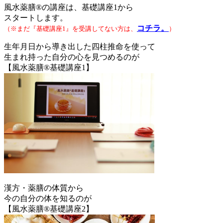
風水薬膳®の講座は、基礎講座1から
スタートします。
コチラ。
（※まだ『基礎講座1』を受講してない方は、
）
生年月日から導き出した四柱推命を使って
生まれ持った自分の心を見つめるのが
【風水薬膳®基礎講座1】
漢方・薬膳の体質から
今の自分の体を知るのが
【風水薬膳®基礎講座2】