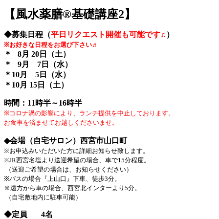
【風水薬膳®︎基礎講座2】
◆募集日程（
平日リクエスト開催も可能です♫
）
※お好きな日程をお選び下さい♬
＊ 8月 20日（土）
＊ 9月 7日（水）
＊10月 5日（水）
＊10月 15日（土）
時間：11時半～16時半
※コロナ渦の影響により、ランチ提供を中止しております。
お食事を済ませてお越しくださいませ。
◆会場（自宅サロン）
西宮市山口町
※お申込みいただいた方に詳細お知らせ致します。
※JR西宮名塩より送迎希望の場合、車で15分程度。
（送迎ご希望の場合は、お知らせください）
※バスの場合『上山口』下車、徒歩3分。
※遠方から車の場合、西宮北インターより5分。
（自宅敷地内に駐車可能）
◆定員 4名