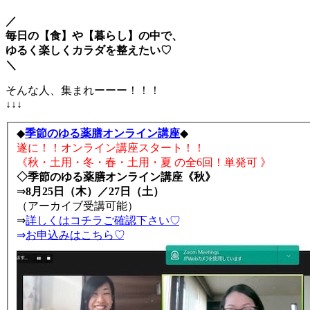
／
毎日の【食】や【暮らし】の中で、
ゆるく楽しくカラダを整えたい♡
＼
そんな人、集まれーーー！！！
↓↓↓
◆
季節のゆる薬膳オンライン講座
◆
遂に！！オンライン講座スタート！！
《秋・土用・冬・春・土用・夏 の全6回！単発可 》
◇季節のゆる薬膳オンライン講座《秋》
⇒
8月25日（木）／27日（土）
（アーカイブ受講可能）
⇒
詳しくはコチラご確認下さい♡
⇒
お申込みはこちら♡