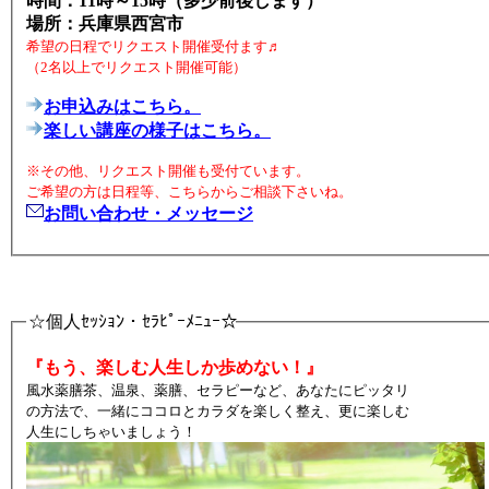
時間：11時～15時（多少前後します）
場所：兵庫県西宮市
希望の日程でリクエスト開催受付ます♬
（2名以上でリクエスト開催可能）
お申込みはこちら。
楽しい講座の様子はこちら。
※その他、リクエスト開催も受付ています。
ご希望の方は日程等、こちらからご相談下さいね。
お問い合わせ・メッセージ
☆個人ｾｯｼｮﾝ・ｾﾗﾋﾟｰﾒﾆｭｰ☆
『もう、楽しむ人生しか歩めない！』
風水薬膳茶、温泉、薬膳、セラピーなど、あなたにピッタリ
の方法で、一緒にココロとカラダを楽しく整え、更に楽しむ
人生にしちゃいましょう！