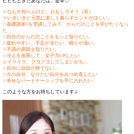
ビビビときたあなたは、是非♡
☆なんか知らんけど、おもしろそう（笑）
☆いきいきと元気に楽しく暮らすヒントがほしい。
☆基礎講座1を受講してみて、からだのことを学びたくなっ
た
☆自分のからだのことをもっと知りたい。
☆疲れやすい、手足が冷たい、眠りが浅い。
☆不調の原因を知りたい。
☆冷えを改善して、女子力UPしたい
☆イライラ、クヨクヨしてしまいがち…
☆自分に自信が持てない…
☆今の自分、なりたい自分をみつめ直したい
☆幸せなパートナーシップを手に入れたい
このような方をお待ちしています♫