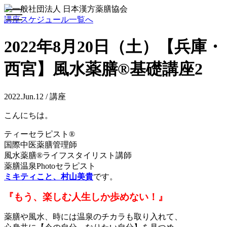
toggle
講座スケジュール一覧へ
navigation
2022年8月20日（土）【兵庫・
西宮】風水薬膳®基礎講座2
2022.Jun.12 / 講座
こんにちは。
ティーセラピスト®
国際中医薬膳管理師
風水薬膳®ライフスタイリスト講師
薬膳温泉Photoセラピスト
ミキティこと、村山美貴
です。
『もう、楽しむ人生しか歩めない！』
薬膳や風水、時には温泉のチカラも取り入れて、