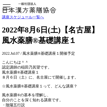
toggle
navigation
講座スケジュール一覧へ
2022年8月6日(土)【名古屋】
風水薬膳®基礎講座１
2022.Jul.07 / 風水薬膳®基礎講座１開催予定
こんにちは＾＾
認定講師の稲田乃其望です。
風水薬膳®基礎講座１
８月６日（土）に、名古屋にて開催します。
☆風水薬膳®基礎講座１って、どんな講座？
風水薬膳®の基本を理解し、
自分のことを深く知れる講座です。
・陰陽五行説