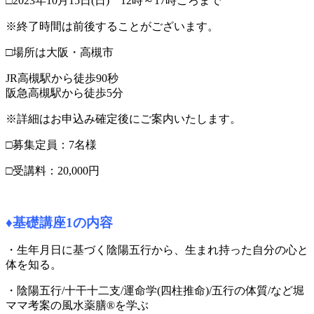
□2023年10月15日(日) 12時～17時ごろまで
※終了時間は前後することがございます。
□場所は大阪・高槻市
JR高槻駅から徒歩90秒
阪急高槻駅から徒歩5分
※詳細はお申込み確定後にご案内いたします。
□募集定員：7名様
□受講料：20,000円
♦基礎講座1の内容
・生年月日に基づく陰陽五行から、生まれ持った自分の心と
体を知る。
・陰陽五行/十干十二支/運命学(四柱推命)/五行の体質/など堀
ママ考案の風水薬膳®を学ぶ