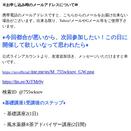
※お申し込み時のメールアドレスについて✉
携帯電話のメールアドレスですと、こちらからのメールをお届け出来ない
場合がございます。
出来る限り、Yahoo!メールやGメール等をご使用下さ
いませ。
♦
今回都合が悪いから、次回参加したい！
この日に
開催して欲しいなって思われたら
♦
公式ラインアカウントより、友達追加頂き、メッセージいただけますと幸
いです。
ine.me/gs/M_755wksov_GW.png
https://qr-official.l
https://lin.ee/XtTMr9y
検索ID @755wksov
♦
基礎講座1受講後のステップ
♦
・基礎講座2(1日)
・風水薬膳®茶アドバイザー講座(2日間)