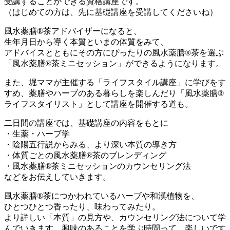
受講することができる資格講座です。
（はじめての方は、先に基礎講座を受講してくださいね）
風水薬膳®茶アドバイザーになると、
生年月日から導く本質といまの体質をみて、
アドバイスとともにその方にぴったりの風水薬膳®︎茶を選ぶ
「風水薬膳®︎茶ミニセッション」ができるようになります。
また、堀ママが主催する「ライフスタイル講座」に学びをす
すめ、薬膳やハーブのある暮らしを楽しんだり「風水薬膳®
ライフスタイリスト」として講座を開催する道も。
二日間の講座では、基礎講座の内容をもとに
・生薬・ハーブ学
・陰陽五行説からみる、より深い本質の導き方
・体質ごとの風水薬膳®茶のブレンディング
・風水薬膳®茶ミニセッションのカウンセリング法
などをお伝えしていきます。
風水薬膳®茶につかわれているハーブや和漢植物を、
ひとつひとつ香ったり、味わってみたり。
より詳しい「本質」の見方や、カウンセリング法について学
んでいきます。興味のあることを学ぶ時間って、楽しいです