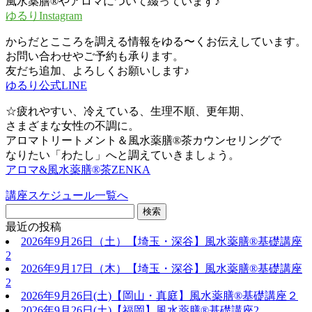
風水薬膳®︎やアロマについて綴っています♪
ゆるりInstagram
からだとこころを調える情報をゆる〜くお伝えしています。
お問い合わせやご予約も承ります。
友だち追加、よろしくお願いします♪
ゆるり公式LINE
☆疲れやすい、冷えている、生理不順、更年期、
さまざまな女性の不調に。
アロマトリートメント＆風水薬膳®茶カウンセリングで
なりたい「わたし」へと調えていきましょう。
アロマ&風水薬膳®︎茶ZENKA
講座スケジュール一覧へ
最近の投稿
2026年9月26日（土）【埼玉・深谷】風水薬膳®基礎講座
2
2026年9月17日（木）【埼玉・深谷】風水薬膳®基礎講座
2
2026年9月26日(土)【岡山・真庭】風水薬膳®基礎講座２
2026年9月26日(土)【福岡】風水薬膳®︎基礎講座2