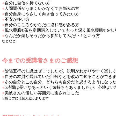
●
自分に自信を持てない方
●
人間関係がうまくいかなくてお悩みの方
●
自分自身にやさしく向き合ってみたい方
●
不安が多い方
●
自分のこころやからだに違和感がある方
●
風水薬膳®茶を定期購入していてもっと深く風水薬膳®を知
●
なんだか楽しそうだから参加してみたい！という方
などなど
今までの受講者さまのご感想
●
陰陽五行の知識はゼロでしたが、説明がわかりやすく楽し
●
自分の本質や隠れていた部分などを改めて知ることができ
●
あの自分とこの自分、どちらも自分だと思えるようになっ
●
5時間は長いなあ～という気持ちもありましたが、心地よい
●
美波さんの優しい雰囲気に癒されました
※感じ方には個人差があります