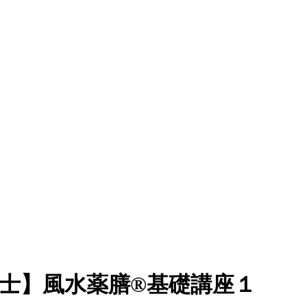
岡・富士】風水薬膳®基礎講座１