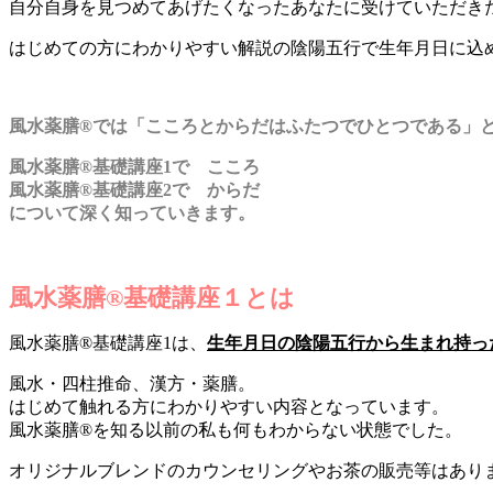
自分自身を見つめてあげたくなったあなたに受けていただき
はじめての方にわかりやすい解説の陰陽五行で生年月日に込
風水薬膳®では「
こころとからだはふたつでひとつである」
風水薬膳®基礎講座1で こころ
風水薬膳®基礎講座2で からだ
について深く知っていきます。
風水薬膳®基礎講座１とは
風水薬膳®基礎講座1は、
生年月日の陰陽五行から生まれ持っ
風水・四柱推命、漢方・薬膳。
はじめて触れる方にわかりやすい内容となっています。
風水薬膳®を知る以前の私も何もわからない状態でした。
オリジナルブレンドのカウンセリングやお茶の販売等はあり