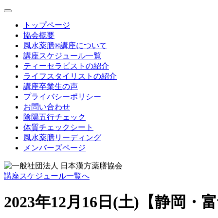
toggle
navigation
トップページ
協会概要
風水薬膳®講座について
講座スケジュール一覧
ティーセラピストの紹介
ライフスタイリストの紹介
講座卒業生の声
プライバシーポリシー
お問い合わせ
陰陽五行チェック
体質チェックシート
風水薬膳リーディング
メンバーズページ
講座スケジュール一覧へ
2023年12月16日(土)【静