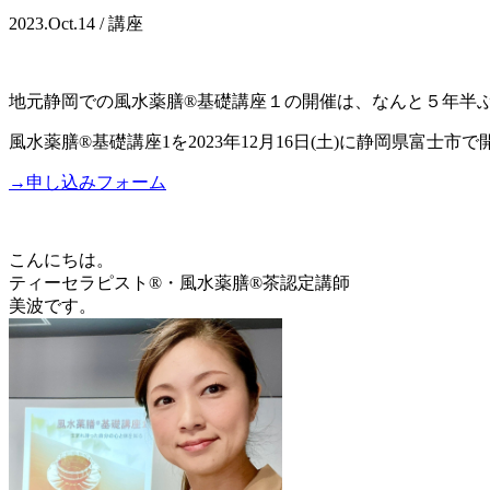
2023.Oct.14 / 講座
地元静岡での風水薬膳®基礎講座１の開催は、なんと５年半
風水薬膳®基礎講座1を2023年12月16日(土)に静岡県富士市
→申し込みフォーム
こんにちは。
ティーセラピスト®・風水薬膳®茶認定講師
美波です。