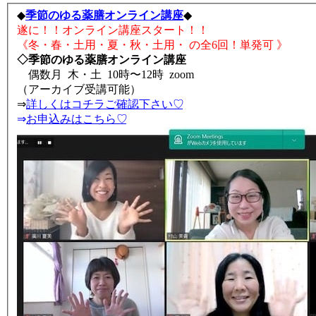
◆
季節のゆる薬膳オンライン講座
◆
遂に！！オンライン講座スタート！！
《冬・春・土用・夏・秋・土用・ の全6回！単発可 》
◇季節のゆる薬膳オンライン講座
偶数月 木・土 10時〜12時 zoom
（アーカイブ受講可能）
⇒
詳しくはコチラご確認下さい♡
⇒
お申込みはこちら♡