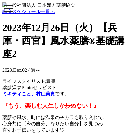
toggle
講座スケジュール一覧へ
navigation
2023年12月26日（火）【兵
庫・西宮】風水薬膳®︎基礎講
座2
2023.Dec.02 / 講座
ライフスタイリスト講師
薬膳温泉Photoセラピスト
ミキティこと、村山美貴
です。
『もう、楽しむ人生しか歩めない！』
薬膳や風水、時には温泉のチカラも取り入れて、
心身共に【今の自分、なりたい自分】を見つめ
直すお手伝いをしています♡