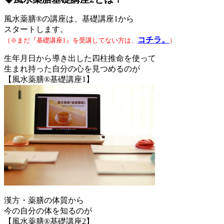
風水薬膳®の講座は、基礎講座1から
スタートします。
コチラ。
（※まだ『基礎講座1』を受講してない方は、
）
生年月日から導き出した四柱推命を使って
生まれ持った自分の心を見つめるのが
【風水薬膳®基礎講座1】
漢方・薬膳の体質から
今の自分の体を知るのが
【風水薬膳®基礎講座2】