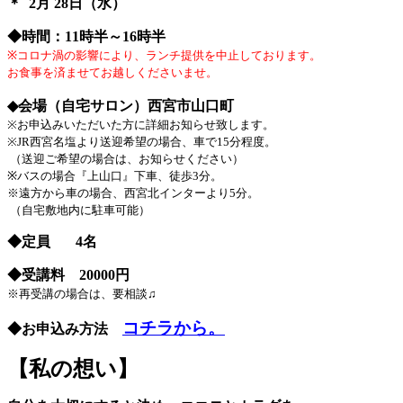
＊ 2月 28日（水）
◆時間：11時半～16時半
※コロナ渦の影響により、ランチ提供を中止しております。
お食事を済ませてお越しくださいませ。
◆会場（自宅サロン）
西宮市山口町
※お申込みいただいた方に詳細お知らせ致します。
※JR西宮名塩より送迎希望の場合、車で15分程度。
（送迎ご希望の場合は、お知らせください）
※バスの場合『上山口』下車、徒歩3分。
※遠方から車の場合、西宮北インターより5分。
（自宅敷地内に駐車可能）
◆定員 4名
◆受講料 20000円
※再受講の場合は、要相談♫
コチラから。
◆お申込み方法
【私の想い】