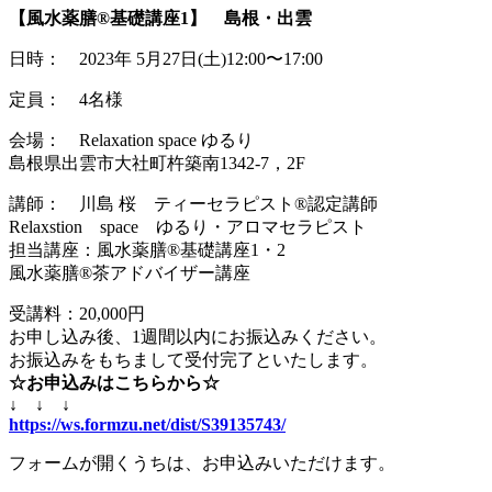
【風水薬膳®基礎講座1】 島根・出雲
日時： 2023年 5月27日(土)12:00〜17:00
定員： 4名様
会場： Relaxation space ゆるり
島根県出雲市大社町杵築南1342-7，2F
講師： 川島 桜 ティーセラピスト®認定講師
Relaxstion space ゆるり・アロマセラピスト
担当講座：風水薬膳®基礎講座1・2
風水薬膳®茶アドバイザー講座
受講料：20,000円
お申し込み後、1週間以内にお振込みください。
お振込みをもちまして受付完了といたします。
☆お申込みはこちらから☆
↓ ↓ ↓
https://ws.formzu.net/dist/S39135743/
フォームが開くうちは、お申込みいただけます。