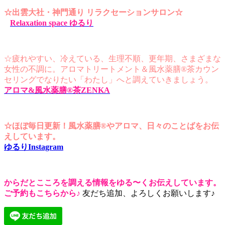
☆出雲大社・神門通り
リラクセーションサロン☆
Relaxation space ゆるり
☆疲れやすい、冷えている、生理不順、更年期、さまざまな
女性の不調に。
アロマトリートメント＆風水薬膳®茶カウン
セリングでなりたい「わたし」へと調えていきましょう。
アロマ&風水薬膳®︎茶ZENKA
☆ほぼ毎日更新！
風水薬膳®︎やアロマ、日々のことばを
お伝
えしています。
ゆるりInstagram
からだとこころを調える情報を
ゆる〜くお伝えしています。
ご予約もこちらから♪
友だち追加、よろしくお願いします♪