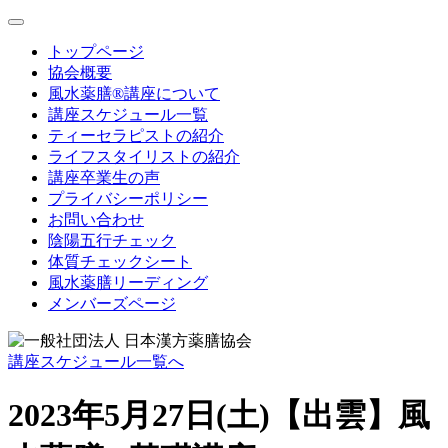
toggle
navigation
トップページ
協会概要
風水薬膳®講座について
講座スケジュール一覧
ティーセラピストの紹介
ライフスタイリストの紹介
講座卒業生の声
プライバシーポリシー
お問い合わせ
陰陽五行チェック
体質チェックシート
風水薬膳リーディング
メンバーズページ
講座スケジュール一覧へ
2023年5月27日(土)【出雲】風