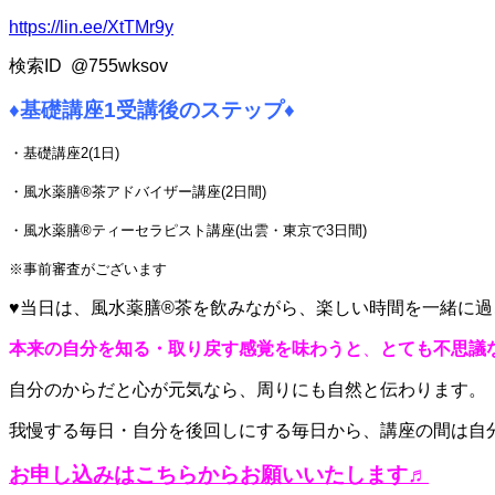
https://lin.ee/XtTMr9y
検索ID @755wksov
♦
基礎講座1受講後のステップ
♦
・基礎講座2(1日)
・風水薬膳®茶アドバイザー講座(2日間)
・風水薬膳®ティーセラピスト講座(出雲・東京で3日間)
※事前審査がございます
♥当日は
、風水薬膳®茶を飲みながら、
楽しい時間を一緒に過
本来の自分を知る・取り戻す感覚を味わうと
、
とても不思議
自分のからだと心が元気なら、周りにも自然と伝わります。
我慢する毎日・自分を後回しにする毎日から、講座の間は自
お申し込みはこちらからお願いいたします♬