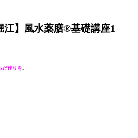
市・堀江】風水薬膳®基礎講座1
らだ作りを
。