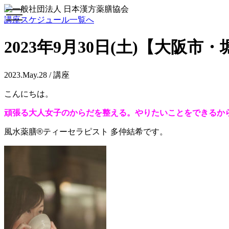
toggle
講座スケジュール一覧へ
navigation
2023年9月30日(土)【大阪
2023.May.28 / 講座
こんにちは。
頑張る大人女子のからだを整える。やりたいことをできるか
風水薬膳®ティーセラピスト
多仲結希です。