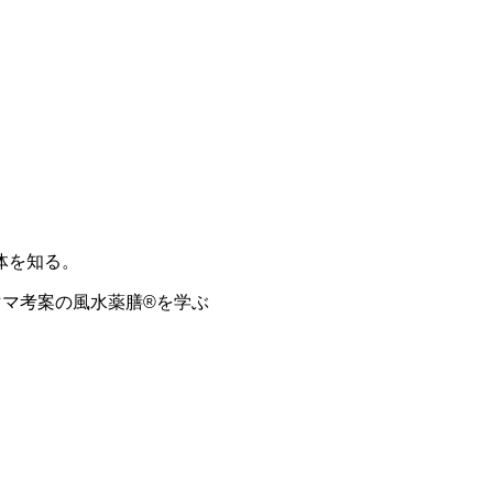
分
体を知る。
ママ考案の
風水薬膳®を学ぶ