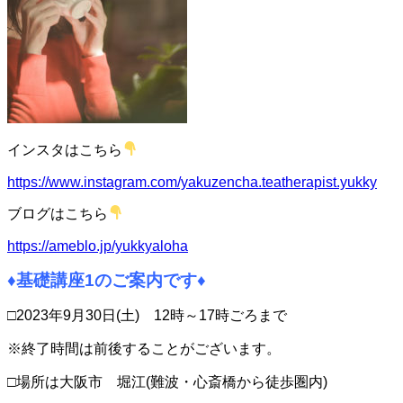
インスタはこちら
https://www.instagram.com/yakuzencha.teatherapist.yukky
ブログはこちら
https://ameblo.jp/yukkyaloha
♦基礎講座1
のご案内です
♦
□2023年9月30日(土) 12時～17時ごろまで
※終了時間は前後することがございます。
□場所は大阪市 堀江(難波・心斎橋から徒歩圏内)