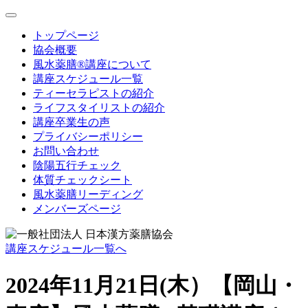
toggle
navigation
トップページ
協会概要
風水薬膳®講座について
講座スケジュール一覧
ティーセラピストの紹介
ライフスタイリストの紹介
講座卒業生の声
プライバシーポリシー
お問い合わせ
陰陽五行チェック
体質チェックシート
風水薬膳リーディング
メンバーズページ
講座スケジュール一覧へ
2024年11月21日(木）【岡山・