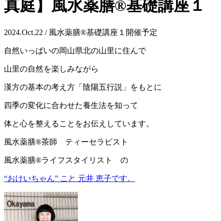
真庭】風水薬膳®基礎講座１
2024.Oct.22 / 風水薬膳®基礎講座１開催予定
自然いっぱいの岡山県北の山里に住んで
山里の自然を楽しみながら
漢方の基本の考え方「陰陽五行説」をもとに
四季の変化に合わせた養生法を知って
体と心を整えることをお伝えしています。
風水薬膳®茶師 ティーセラビスト
風水薬膳®ライフスタイリスト の
“おけいちゃん” こと 元井 恵子です。