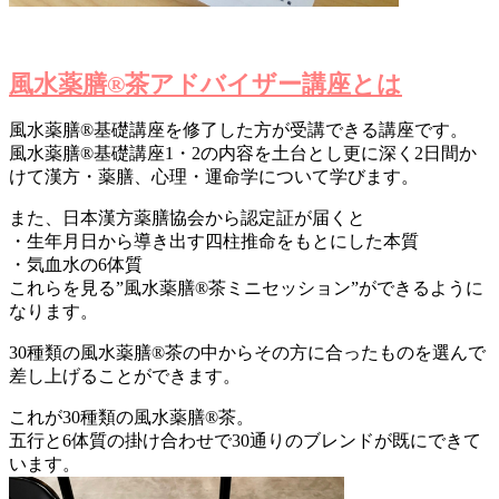
風水薬膳®茶アドバイザー講座とは
風水薬膳®基礎講座を修了した方が受講できる講座です。
風水薬膳®基礎講座1・2の内容を土台とし更に深く2日間か
けて漢方・薬膳、心理・運命学について学びます。
また、日本漢方薬膳協会から認定証が届くと
・生年月日から導き出す四柱推命をもとにした本質
・気血水の6体質
これらを見る”風水薬膳®茶ミニセッション”ができるように
なります。
30種類の風水薬膳®茶の中からその方に合ったものを選んで
差し上げることができます。
これが30種類の風水薬膳®茶。
五行と6体質の掛け合わせで30通りのブレンドが既にできて
います。