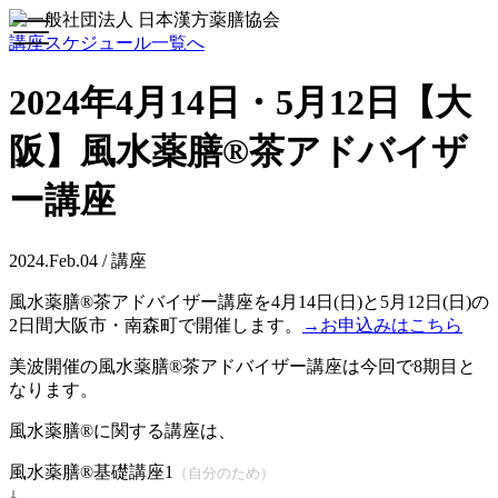
toggle
講座スケジュール一覧へ
navigation
2024年4月14日・5月12日【大
阪】風水薬膳®茶アドバイザ
ー講座
2024.Feb.04 / 講座
風水薬膳®茶アドバイザー講座を4月14日(日)と5月12日(日)の
2日間大阪市・南森町で開催します。
→お申込みはこちら
美波開催の風水薬膳®茶アドバイザー講座は今回で8期目と
なります。
風水薬膳®に関する講座は、
風水薬膳®基礎講座1
（自分のため）
↓