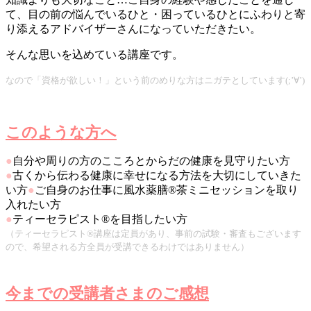
て、目の前の悩んでいるひと・困っているひとにふわりと寄
り添えるアドバイザーさんになっていただきたい。
そんな思いを込めている講座です。
なので「資格が欲しい！」という前のめりな方はニガテとしています(;’∀’)
このような方へ
●
自分や周りの方のこころとからだの健康を見守りたい方
●
古くから伝わる健康に幸せになる方法を大切にしていきた
い方
●
ご自身のお仕事に風水薬膳®茶ミニセッションを取り
入れたい方
●
ティーセラピスト®を目指したい方
（ティーセラピスト®講座は定員があり、事前の試験・審査もございます
ので、希望される方全員が受講できるわけではありません）
今までの受講者さまのご感想