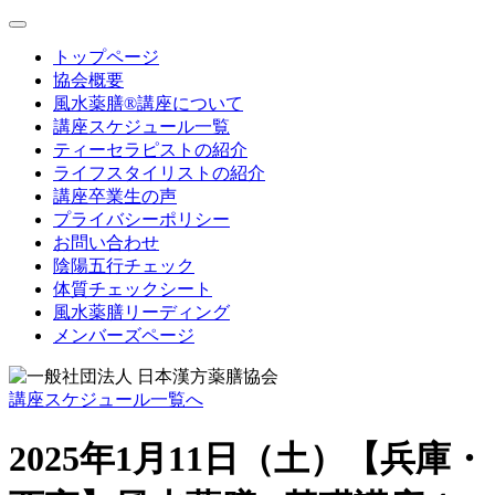
toggle
navigation
トップページ
協会概要
風水薬膳®講座について
講座スケジュール一覧
ティーセラピストの紹介
ライフスタイリストの紹介
講座卒業生の声
プライバシーポリシー
お問い合わせ
陰陽五行チェック
体質チェックシート
風水薬膳リーディング
メンバーズページ
講座スケジュール一覧へ
2025年1月11日（土）【兵庫・