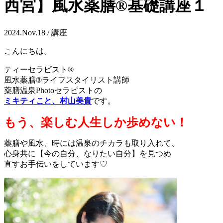
西宮】風水薬膳®︎基礎講座１
2024.Nov.18 / 講座
こんにちは。
ティーセラピスト®
風水薬膳®ライフスタイリスト講師
薬膳温泉Photoセラピストの
ミキティこと、村山美貴
です。
もう、楽しむ人生しか歩めない！
薬膳や風水、時には温泉のチカラも取り入れて、
心身共に【今の自分、なりたい自分】を見つめ
直すお手伝いをしています♡