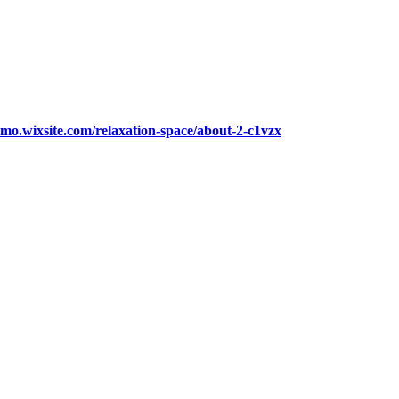
zumo.wixsite.com/relaxation-space/about-2-c1vzx