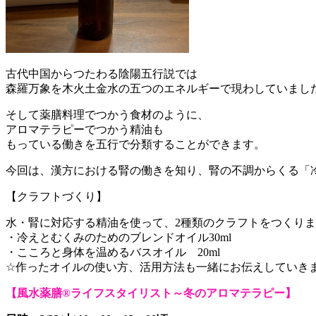
古代中国からつたわる陰陽五行説では
森羅万象を木火土金水の五つのエネルギーで現わしていまし
そして薬膳料理でつかう食材のように、
アロマテラピーでつかう精油も
もっている働きを五行で分類することができます。
今回は、漢方における腎の働きを知り、腎の不調からくる「
【クラフトづくり】
水・腎に対応する精油を使って、2種類のクラフトをつくり
・冷えとむくみのためのブレンドオイル30ml
・こころと身体を温めるバスオイル 20ml
☆作ったオイルの使い方、活用方法も一緒にお伝えしていき
【風水薬膳®ライフスタイリスト～冬のアロマテラピー】