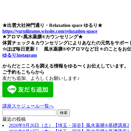
★出雲大社神門通り・Relaxation space ゆるり★
https://yuruliizumo.wixsite.com/relaxation-space
★アロマ×風水薬膳®カウンセリング★
体質チェック＆カウンセリングによ
り
あなたの元気をサポー
☆ほぼ毎日更新！
風水薬膳®︎やアロマなど日々のことを
お
ゆるりInstagram
からだとこころを調える情報を
ゆる〜くお伝えしています。
ご予約もこちらから
友だち追加、よろしくお願いします♪
講座スケジュール一覧へ
最近の投稿
2026年9月26日（土）【埼玉・深谷】風水薬膳®基礎講座2