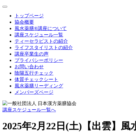
toggle
navigation
トップページ
協会概要
風水薬膳®講座について
講座スケジュール一覧
ティーセラピストの紹介
ライフスタイリストの紹介
講座卒業生の声
プライバシーポリシー
お問い合わせ
陰陽五行チェック
体質チェックシート
風水薬膳リーディング
メンバーズページ
講座スケジュール一覧へ
2025年2月22日(土)【出