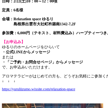
日時：2/22(土)10：00～12：00頃
定員：6名様
会場：Relaxation space ゆるり
島根県出雲市大社町杵築南1342-7,2F
参加費：6,000円（テキスト、材料費込み）ハーブティーつき
【お申込み】
ゆるりのホームページをひらいて
・公式LINEからメッセージ
または
・「ご予約・お問合せページ」からメッセージ
で、お申込みいただけます。
アロマテラピーがはじめての方も、どうぞお気軽にご参加く
↓ ↓ ↓
https://yuruliizumo.wixsite.com/relaxation-space