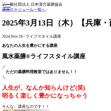
toggle
講座スケジュール一覧へ
navigation
2025年3月13日（木）【兵
2024.Nov.18 / ライフスタイル講座
あなたの人生を豊かにする講座
風水薬膳®
ライフスタイル講座
／
ただの薬膳料理教室ではありません！！
＼
人生が、なんか知らんけど(笑)
明るく楽しく豊かになっちゃう
そんな、講座なのです！！