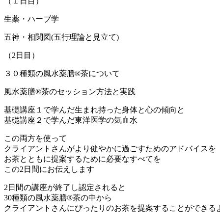
（１日目）
生薬・ハーブ学
五神・相関図(五行理論と見立て)
（2日目）
３０種類の風水薬膳®茶について
風水薬膳®茶のセッション方法と実践
基礎講座１で学んだ生まれ持った身体と心の傾向と
基礎講座２で学んだ東洋医学の気血水
この両方を使って
クライアントさんがより健やかに過ごすためのアドバイスを
お茶とともに提案するために必要なすべてを
この2日間にお伝えします
2日間の講座が終了し認定されると
30種類の風水薬膳®茶の中から
クライアントさんにぴったりのお茶を提案することができる