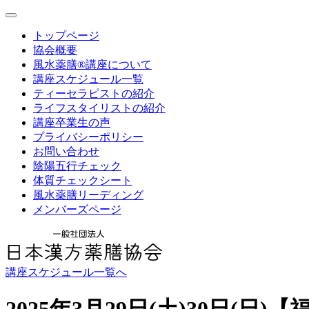
toggle
navigation
トップページ
協会概要
風水薬膳®講座について
講座スケジュール一覧
ティーセラピストの紹介
ライフスタイリストの紹介
講座卒業生の声
プライバシーポリシー
お問い合わせ
陰陽五行チェック
体質チェックシート
風水薬膳リーディング
メンバーズページ
講座スケジュール一覧へ