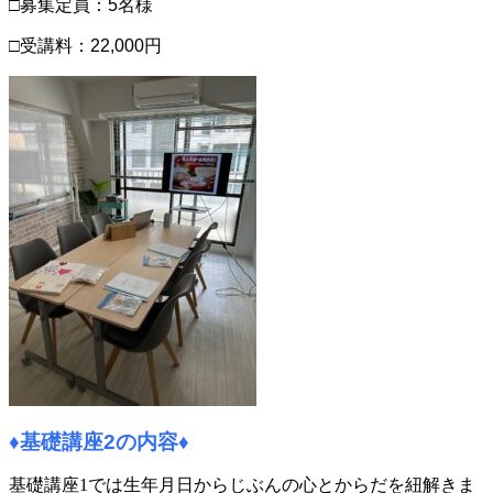
□募集定員：5名様
□受講料：22,000円
♦基礎講座2の内容♦
基礎講座1では生年月日からじぶんの心とからだを紐解きま