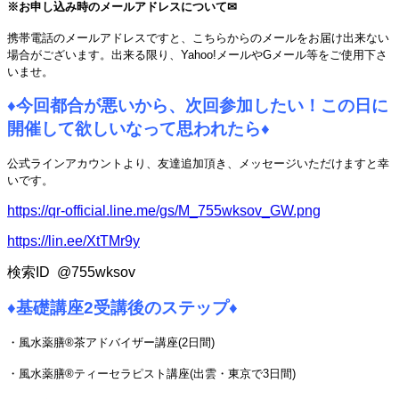
※お申し込み時のメールアドレスについて✉
携帯電話のメールアドレスですと、こちらからのメールをお届け出来ない
場合がございます。
出来る限り、Yahoo!メールやGメール等をご使用下さ
いませ。
♦
今回都合が悪いから、次回参加したい！
この日に
開催して欲しいなって思われたら
♦
公式ラインアカウントより、友達追加頂き、メッセージいただけますと幸
いです。
https://qr-official.line.me/gs/M_755wksov_GW.png
https://lin.ee/XtTMr9y
検索ID @755wksov
♦
基礎講座2受講後のステップ
♦
・風水薬膳®茶アドバイザー講座(2日間)
・風水薬膳®ティーセラピスト講座(出雲・東京で3日間)