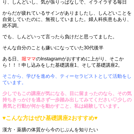
り、しんどいし、気が張りっぱなしで、イライラする毎日
からだが疲れているサインがありましたし、しんどいことを
自覚していたのに、無視していました。婦人科疾患もあり、
絶不調。
でも、しんどいって言ったら負けだと思ってました。
そんな自分のことも嫌いになっていた30代後半
ある日、
堀ママ
のInstagramがおすすめに上が
り、そこか
ら！！！申し込みをした基礎講座1、そして基礎講座2。
そこから、学びを進め今、ティーセラピストとして
活動をし
ています。
少しでもこの講座が気になる、目に留まったのなら、その気
持ちきっかけを逃さず一歩踏み出してみてください♡少しの
勇気と行動が何かを動かすこと、私は経験しています。
♥
こんな方はぜひ基礎講座2おすすめ
♥
漢方・薬膳の体質から今のじぶんを知りたい