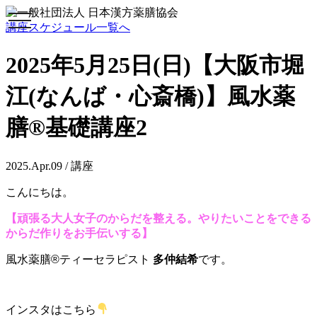
toggle
講座スケジュール一覧へ
navigation
2025年5月25日(日)【大阪市堀
江(なんば・心斎橋)】風水薬
膳®基礎講座2
2025.Apr.09 / 講座
こんにちは。
【頑張る大人女子のからだを整える。やりたいことをできる
からだ作りをお手伝いする
】
風水薬膳®ティーセラピスト
多仲結希
です。
インスタはこちら