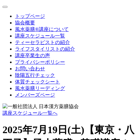
toggle
navigation
トップページ
協会概要
風水薬膳®講座について
講座スケジュール一覧
ティーセラピストの紹介
ライフスタイリストの紹介
講座卒業生の声
プライバシーポリシー
お問い合わせ
陰陽五行チェック
体質チェックシート
風水薬膳リーディング
メンバーズページ
講座スケジュール一覧へ
2025年7月19日(土)【東京・八