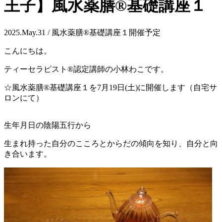
王子】風水薬膳®基礎講座１
2025.May.31 / 風水薬膳®基礎講座１開催予定
こんにちは。
ティーセラピスト®認定講師の小林わこです。
☆風水薬膳®基礎講座１を7月19日(土)に開催します（自宅サ
ロンにて）
生年月日の陰陽五行から
生まれ持った自分のこころとからだの傾向を知り、自分と向
き合います。