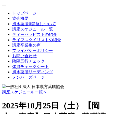
toggle
navigation
トップページ
協会概要
風水薬膳®講座について
講座スケジュール一覧
ティーセラピストの紹介
ライフスタイリストの紹介
講座卒業生の声
プライバシーポリシー
お問い合わせ
陰陽五行チェック
体質チェックシート
風水薬膳リーディング
メンバーズページ
講座スケジュール一覧へ
2025年10月25日（土）【岡