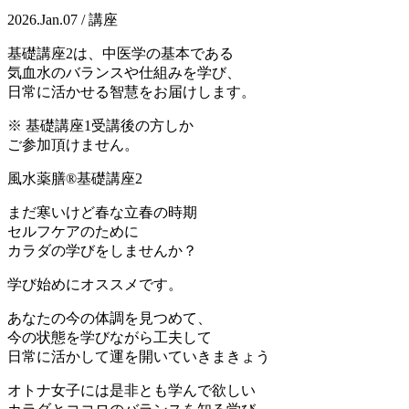
2026.Jan.07 / 講座
基礎講座2は、中医学の基本である
気血水のバランスや仕組みを学び、
日常に活かせる智慧をお届けします。
※ 基礎講座1受講後の方しか
ご参加頂けません。
風水薬膳®️基礎講座2
まだ寒いけど春な立春の時期
セルフケアのために
カラダの学びをしませんか？
学び始めにオススメです。
あなたの今の体調を見つめて、
今の状態を学びながら工夫して
日常に活かして運を開いていきまきょう
オトナ女子には是非とも学んで欲しい