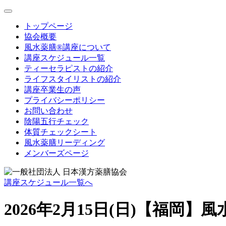
toggle
navigation
トップページ
協会概要
風水薬膳®講座について
講座スケジュール一覧
ティーセラピストの紹介
ライフスタイリストの紹介
講座卒業生の声
プライバシーポリシー
お問い合わせ
陰陽五行チェック
体質チェックシート
風水薬膳リーディング
メンバーズページ
講座スケジュール一覧へ
2026年2月15日(日)【福岡】