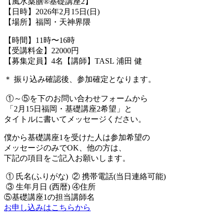
【風水薬膳®基礎講座2】
【日時】2026年2月15日(日)
【場所】福岡・天神界隈
【時間】11時〜16時
【受講料金】22000円
【募集定員】4名【講師】TASL 浦田 健
＊ 振り込み確認後、参加確定となります。
①～⑤を下のお問い合わせフォームから
「2月15日福岡・基礎講座2希望」と
タイトルに書いてメッセージください。
僕から基礎講座1を受けた人は参加希望の
メッセージのみでOK、他の方は、
下記の項目をご記入お願いします。
① 氏名(ふりがな) ② 携帯電話(当日連絡可能)
③ 生年月日 (西暦) ④住所
⑤基礎講座1の担当講師名
お申し込みはこちらから