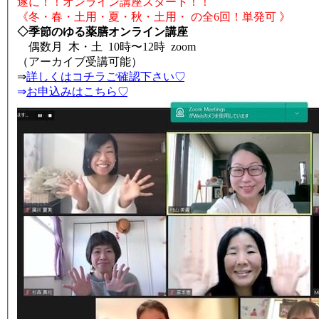
遂に！！オンライン講座スタート！！
《冬・春・土用・夏・秋・土用・ の全6回！単発可 》
◇季節のゆる薬膳オンライン講座
偶数月 木・土 10時〜12時 zoom
（アーカイブ受講可能）
⇒
詳しくはコチラご確認下さい♡
⇒
お申込みはこちら♡