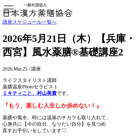
toggle
navigation
講座スケジュール一覧へ
2026年5月21日（木）【兵庫・
西宮】風水薬膳®︎基礎講座2
2026.Mar.25 / 講座
ライフスタイリスト講師
薬膳温泉Photoセラピスト
ミキティこと、村山美貴
です。
『もう、楽しむ人生しか歩めない！』
薬膳や風水、時には温泉のチカラも取り入れて、
心身共に【今の自分、なりたい自分】を見つめ
直すお手伝いをしています♡