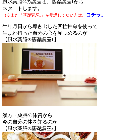
風水薬膳®の講座は、基礎講座1から
スタートします。
コチラ。
（※まだ『基礎講座1』を受講してない方は、
）
生年月日から導き出した四柱推命を使って
生まれ持った自分の心を見つめるのが
【風水薬膳®基礎講座1】
漢方・薬膳の体質から
今の自分の体を知るのが
【風水薬膳®基礎講座2】