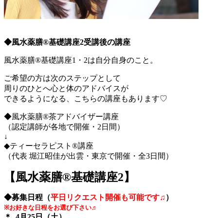
◆風水薬膳®基礎講座2受講後の講座
風水薬膳®基礎講座1・2は自分自身のこと。
ご希望の方は次のステップとして
周りのひとへ心と体のアドバイスが
できるようになる、こちらの講座もあります♡
◆風水薬膳®茶アドバイザー講座
（認定講師が各地で開催・2日間）
↓
◆ティーセラピスト®講座
（代表 堀江昭佳が出雲・東京で開催・全3日間）
【風水薬膳®︎基礎講座2】
◆募集日程（
平日リクエスト開催も可能です♫
）
※お好きな日程をお選び下さい♬
＊ 4月25日（土）