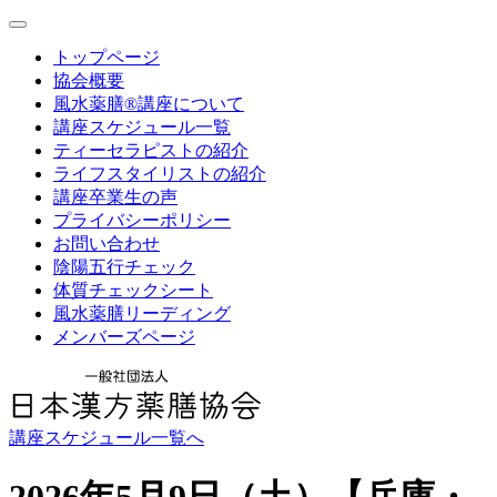
toggle
navigation
トップページ
協会概要
風水薬膳®講座について
講座スケジュール一覧
ティーセラピストの紹介
ライフスタイリストの紹介
講座卒業生の声
プライバシーポリシー
お問い合わせ
陰陽五行チェック
体質チェックシート
風水薬膳リーディング
メンバーズページ
講座スケジュール一覧へ