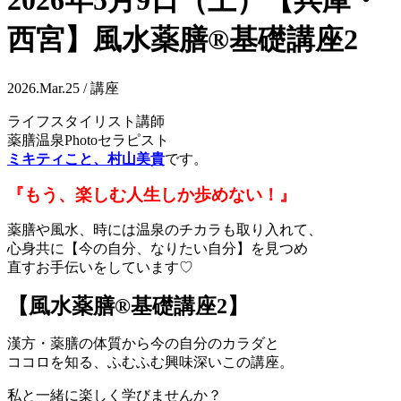
2026年5月9日（土）【兵庫・
西宮】風水薬膳®︎基礎講座2
2026.Mar.25 / 講座
ライフスタイリスト講師
薬膳温泉Photoセラピスト
ミキティこと、村山美貴
です。
『もう、楽しむ人生しか歩めない！』
薬膳や風水、時には温泉のチカラも取り入れて、
心身共に【今の自分、なりたい自分】を見つめ
直すお手伝いをしています♡
【風水薬膳®︎基礎講座2】
漢方・薬膳の体質から今の自分のカラダと
ココロを知る、ふむふむ興味深いこの講座。
私と一緒に楽しく学びませんか？