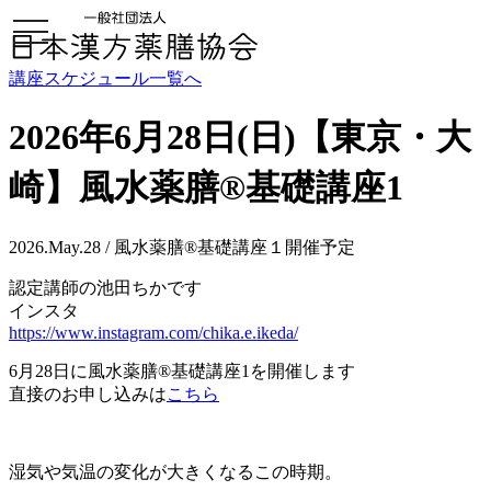
toggle
navigation
講座スケジュール一覧へ
2026年6月28日(日)【東京・大
崎】風水薬膳®基礎講座1
2026.May.28 / 風水薬膳®基礎講座１開催予定
認定講師の池田ちかです
インスタ
https://www.instagram.com/chika.e.ikeda/
6月28日に風水薬膳®︎基礎講座1を開催します
直接のお申し込みは
こちら
湿気や気温の変化が大きくなるこの時期。