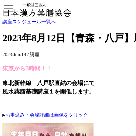
toggle
navigation
講座スケジュール一覧へ
2023年8月12日【青森・八戸
2023.Jun.19 / 講座
東京から3時間！！
東北新幹線 八戸駅直結の会場にて
風水薬膳基礎講座１を開催します。
▶
お申込み・会場詳細は画像をクリック