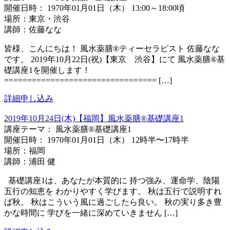
開催日時： 1970年01月01日（木） 13:00～18:00頃
場所：東京・渋谷
講師：佐藤なな
皆様、こんにちは！ 風水薬膳®️ティーセラピスト 佐藤なな
です。 2019年10月22日(祝)【東京 渋谷】にて 風水薬膳®️基
礎講座1を開催します！
================================= […]
詳細
申し込み
2019年10月24日(木)【福岡】風水薬膳®︎基礎講座1
講座テーマ： 風水薬膳®︎基礎講座1
開催日時： 1970年01月01日（木） 12時半〜17時半
場所：福岡
講師：浦田 健
基礎講座1は、あなたが本質的に 持つ強み、運命学、陰陽
五行の知恵を わかりやすく学びます。 秋は五行で説明すれ
ば秋。 秋はこういう風に過ごしたら良い。 秋の実り多き豊
かな時間に 学びを一緒に深めていきません […]