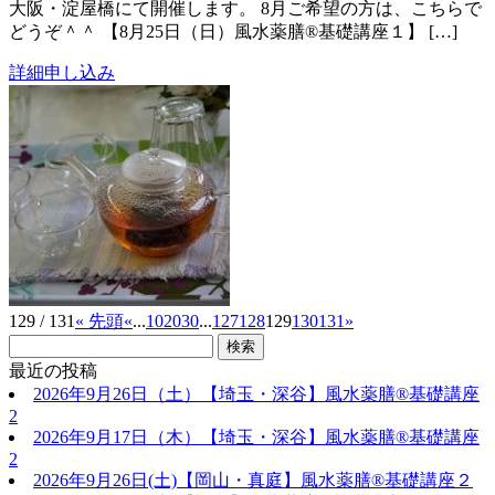
大阪・淀屋橋にて開催します。 8月ご希望の方は、こちらで
どうぞ＾＾ 【8月25日（日）風水薬膳®基礎講座１】 […]
詳細
申し込み
129 / 131
« 先頭
«
...
10
20
30
...
127
128
129
130
131
»
最近の投稿
2026年9月26日（土）【埼玉・深谷】風水薬膳®基礎講座
2
2026年9月17日（木）【埼玉・深谷】風水薬膳®基礎講座
2
2026年9月26日(土)【岡山・真庭】風水薬膳®基礎講座２