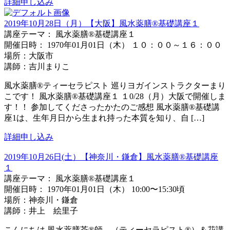
詳細
申し込み
2019年10月28日（月）【大阪】風水薬膳®基礎講座１
講座テーマ： 風水薬膳®基礎講座１
開催日時： 1970年01月01日（木） １０：００～１６：００
場所：大阪市
講師：吉川まりこ
風水薬膳®ティーセラピスト 巡りヨガインストラクターまり
こです！ 風水薬膳®基礎講座１ １0/28（月）大阪で開催しま
す！！ 参加してくださったかたのご感想 風水薬膳®基礎講
座1は、生年月日から生まれ持った本質を知り、自 […]
詳細
申し込み
2019年10月26日(土）【神奈川・鎌倉】風水薬膳®︎基礎講座
１
講座テーマ： 風水薬膳®︎基礎講座１
開催日時： 1970年01月01日（木） 10:00〜15:30頃
場所：神奈川・鎌倉
講師：井上 絵里子
こんにちは 風水薬膳茶®︎師 （ティーセラピスト®︎）＆花講