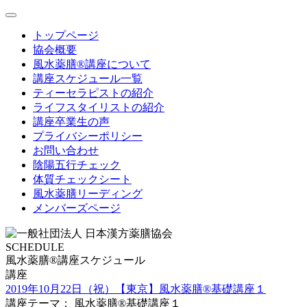
toggle
navigation
トップページ
協会概要
風水薬膳®講座について
講座スケジュール一覧
ティーセラピストの紹介
ライフスタイリストの紹介
講座卒業生の声
プライバシーポリシー
お問い合わせ
陰陽五行チェック
体質チェックシート
風水薬膳リーディング
メンバーズページ
SCHEDULE
風水薬膳®講座スケジュール
講座
2019年10月22日（祝）【東京】風水薬膳®基礎講座１
講座テーマ： 風水薬膳®基礎講座１