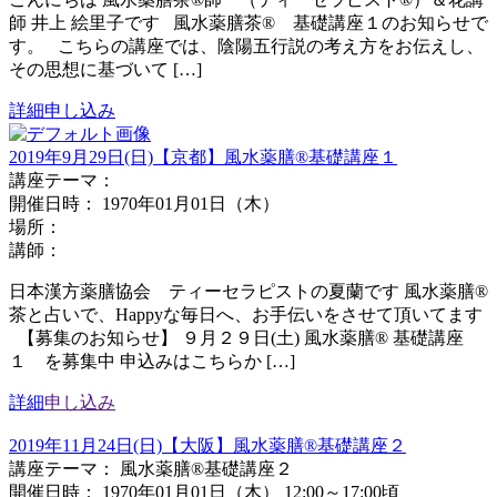
師 井上 絵里子です 風水薬膳茶®︎ 基礎講座１のお知らせで
す。 こちらの講座では、陰陽五行説の考え方をお伝えし、
その思想に基づいて […]
詳細
申し込み
2019年9月29日(日)【京都】風水薬膳®基礎講座１
講座テーマ：
開催日時： 1970年01月01日（木）
場所：
講師：
日本漢方薬膳協会 ティーセラピストの夏蘭です 風水薬膳®
茶と占いで、Happyな毎日へ、お手伝いをさせて頂いてます
【募集のお知らせ】 ９月２９日(土) 風水薬膳® 基礎講座
１ を募集中 申込みはこちらか […]
詳細
申し込み
2019年11月24日(日)【大阪】風水薬膳®基礎講座２
講座テーマ： 風水薬膳®基礎講座２
開催日時： 1970年01月01日（木） 12:00～17:00頃