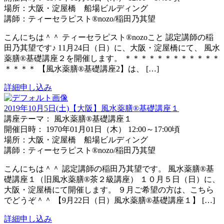
場所：大阪・淀屋橋 船場ビルディング
講師：ティーセラピスト®nozo/稲田乃其望
こんにちは＾＾ ティーセラピスト®nozoこと 認定講師の稲
田乃其望です♪ 11月24日（日）に、大阪・淀屋橋にて、 風水
薬膳®基礎講座２を開催します。 ＊＊＊＊＊＊＊＊＊＊＊＊
＊＊＊＊ 【風水薬膳®︎基礎講座2】は、 […]
詳細
申し込み
2019年10月5日(土)【大阪】風水薬膳®基礎講座１
講座テーマ： 風水薬膳®基礎講座１
開催日時： 1970年01月01日（木） 12:00～17:00頃
場所：大阪・淀屋橋 船場ビルディング
講師：ティーセラピスト®nozo/稲田乃其望
こんにちは＾＾ 認定講師の稲田乃其望です。 風水薬膳®基
礎講座１（旧風水薬膳®茶２級講座） １０月５日（日）に、
大阪・淀屋橋にて開催します。 ９月ご希望の方は、こちら
でどうぞ＾＾ 【9月22日（日）風水薬膳®基礎講座１】 […]
詳細
申し込み