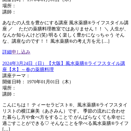
場所：
講師：
あなたの人生を豊かにする講座 風水薬膳®ライフスタイル講
座 ／ ただの薬膳料理教室ではありません！！ ＼ 人生が、
なんか知らんけど(笑) 明るく楽しく豊かになっちゃう そん
な、講座なのです！！ 風水薬膳®︎の考え方を元 […]
詳細
申し込み
2024年3月24日（日）【大阪】風水薬膳®ライフスタイル講
座【木】～春の薬膳料理
講座テーマ：
開催日時： 1970年01月01日（木）
場所：
講師：
こんにちは！ ティーセラピスト®、風水薬膳®ライフスタイ
リストの横江麻美（あさみん）です。 季節の流れに合わせ
た暮らし方や食べ方をすることで がんばらなくても幸せに
過ごすことができる♡ そんなことを学べる風水薬膳®ライフ
[…]