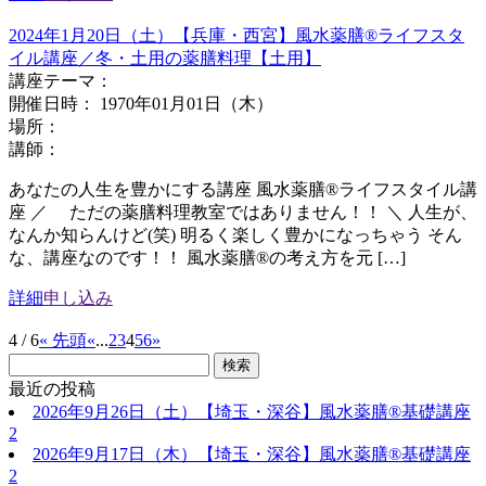
2024年1月20日（土）【兵庫・西宮】風水薬膳®︎ライフスタ
イル講座／冬・土用の薬膳料理【土用】
講座テーマ：
開催日時： 1970年01月01日（木）
場所：
講師：
あなたの人生を豊かにする講座 風水薬膳®ライフスタイル講
座 ／ ただの薬膳料理教室ではありません！！ ＼ 人生が、
なんか知らんけど(笑) 明るく楽しく豊かになっちゃう そん
な、講座なのです！！ 風水薬膳®︎の考え方を元 […]
詳細
申し込み
4 / 6
« 先頭
«
...
2
3
4
5
6
»
最近の投稿
2026年9月26日（土）【埼玉・深谷】風水薬膳®基礎講座
2
2026年9月17日（木）【埼玉・深谷】風水薬膳®基礎講座
2