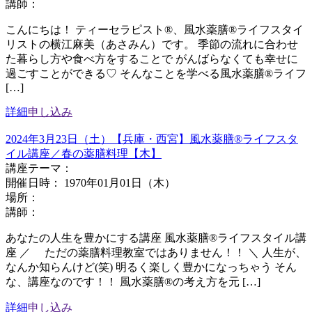
講師：
こんにちは！ ティーセラピスト®、風水薬膳®ライフスタイ
リストの横江麻美（あさみん）です。 季節の流れに合わせ
た暮らし方や食べ方をすることで がんばらなくても幸せに
過ごすことができる♡ そんなことを学べる風水薬膳®ライフ
[…]
詳細
申し込み
2024年3月23日（土）【兵庫・西宮】風水薬膳®︎ライフスタ
イル講座／春の薬膳料理【木】
講座テーマ：
開催日時： 1970年01月01日（木）
場所：
講師：
あなたの人生を豊かにする講座 風水薬膳®ライフスタイル講
座 ／ ただの薬膳料理教室ではありません！！ ＼ 人生が、
なんか知らんけど(笑) 明るく楽しく豊かになっちゃう そん
な、講座なのです！！ 風水薬膳®︎の考え方を元 […]
詳細
申し込み