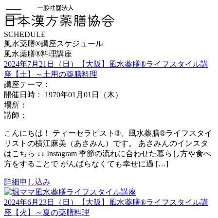
toggle
navigation
SCHEDULE
風水薬膳®講座スケジュール
風水薬膳®料理講座
2024年7月21日（日）【大阪】風水薬膳®ライフスタイル講
座【土】～土用の薬膳料理
講座テーマ：
開催日時： 1970年01月01日（木）
場所：
講師：
こんにちは！ ティーセラピスト®、風水薬膳®ライフスタイ
リストの横江麻美（あさみん）です。 あさみんのインスタ
はこちら ↓↓ Instagram 季節の流れに合わせた暮らし方や食べ
方をすることで がんばらなくても幸せに過 […]
詳細
申し込み
2024年6月23日（日）【大阪】風水薬膳®ライフスタイル講
座【火】～夏の薬膳料理